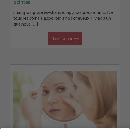
pointes
Shampoing, après-shampoing, masque, sérum… De
tous les soins à apporter à nos cheveux, il y en a un
que nous […]
Lire la suite