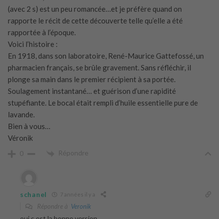
(avec 2 s) est un peu romancée…et je préfère quand on
rapporte le récit de cette découverte telle qu’elle a été
rapportée à l’époque.
Voici l’histoire :
En 1918, dans son laboratoire, René-Maurice Gattefossé, un
pharmacien français, se brûle gravement. Sans réfléchir, il
plonge sa main dans le premier récipient à sa portée.
Soulagement instantané… et guérison d’une rapidité
stupéfiante. Le bocal était rempli d’huile essentielle pure de
lavande.
Bien à vous…
Véronik
Répondre
0
schanel
7 années il y a
Répondre à
Veronik
oui c est la bonne version