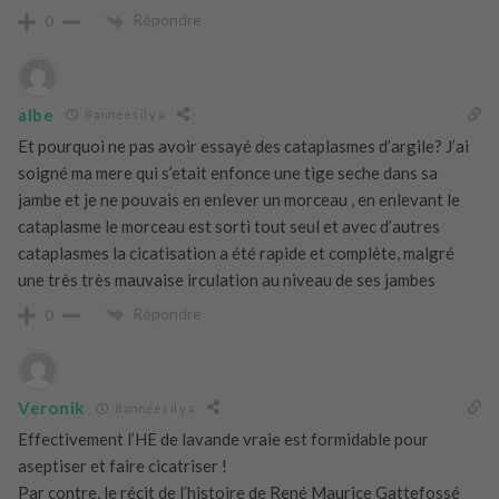
Répondre
0
albe
8 années il y a
Et pourquoi ne pas avoir essayé des cataplasmes d’argile? J’ai
soigné ma mere qui s’etait enfonce une tige seche dans sa
jambe et je ne pouvais en enlever un morceau , en enlevant le
cataplasme le morceau est sorti tout seul et avec d’autres
cataplasmes la cicatisation a été rapide et complète, malgré
une très très mauvaise irculation au niveau de ses jambes
Répondre
0
Veronik
8 années il y a
Effectivement l’HE de lavande vraie est formidable pour
aseptiser et faire cicatriser !
Par contre, le récit de l’histoire de René Maurice Gattefossé