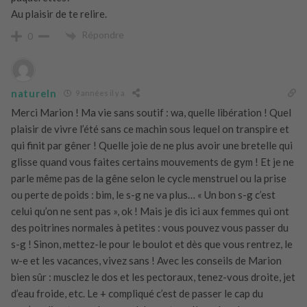
Au plaisir de te relire.
Répondre
0
natureln
9 années il y a
Merci Marion ! Ma vie sans soutif : wa, quelle libération ! Quel
plaisir de vivre l’été sans ce machin sous lequel on transpire et
qui finit par gêner ! Quelle joie de ne plus avoir une bretelle qui
glisse quand vous faites certains mouvements de gym ! Et je ne
parle même pas de la gêne selon le cycle menstruel ou la prise
ou perte de poids : bim, le s-g ne va plus… « Un bon s-g c’est
celui qu’on ne sent pas », ok ! Mais je dis ici aux femmes qui ont
des poitrines normales à petites : vous pouvez vous passer du
s-g ! Sinon, mettez-le pour le boulot et dès que vous rentrez, le
w-e et les vacances, vivez sans ! Avec les conseils de Marion
bien sûr : musclez le dos et les pectoraux, tenez-vous droite, jet
d’eau froide, etc. Le + compliqué c’est de passer le cap du