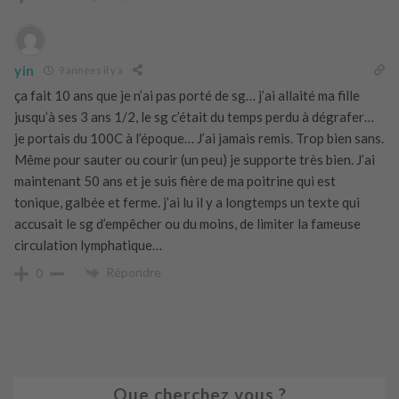
yin
9 années il y a
ça fait 10 ans que je n’ai pas porté de sg… j’ai allaité ma fille
jusqu’à ses 3 ans 1/2, le sg c’était du temps perdu à dégrafer…
je portais du 100C à l’époque… J’ai jamais remis. Trop bien sans.
Même pour sauter ou courir (un peu) je supporte très bien. J’ai
maintenant 50 ans et je suis fière de ma poitrine qui est
tonique, galbée et ferme. j’ai lu il y a longtemps un texte qui
accusait le sg d’empêcher ou du moins, de limiter la fameuse
circulation lymphatique…
Répondre
0
Que cherchez vous ?