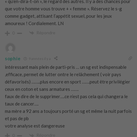
« qu’en-dira-t-on », le regard des autres. Il y a des chances pour
que votre homme vous trouve + « femme ». Réservez le s-g
comme gadget, attisant l’appétit sexuel, pour les jeux
amoureux ! Cordialement. LN
Répondre
0
sophie
9 années il y a
intéressant mais plein de parti-pris … un sg est indispensable
,efficace, permet de lutter ontre le relâchement ( voir pays
défavorisés) ……..plus encore en sport …….peut être privilégier
ceux en coton et sans armatures …….
faux de dire de le supprimer….ce n’est pas cela qui changera le
taux de cancer….
ma mère a 92 ans a toujours porté un sg et même la nuit parfois
et pas de pb
votre analyse est dangereuse
Répondre
0