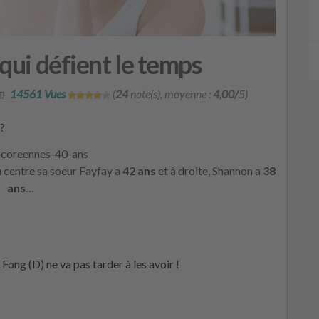
ui défient le temps
14561 Vues
(
24
note(s), moyenne :
4,00/
5)
?
u centre sa soeur Fayfay a
42 ans
et à droite, Shannon a
38
ans
…
Fong (D) ne va pas tarder à les avoir !