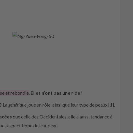
isse et rebondie
.
Elles n’ont pas une ride
!
 ? La
génétique
joue un rôle, ainsi que leur
type de peaux
[1].
acées
que celle des Occidentales, elle a aussi tendance à
tue
l’aspect terne de leur peau.