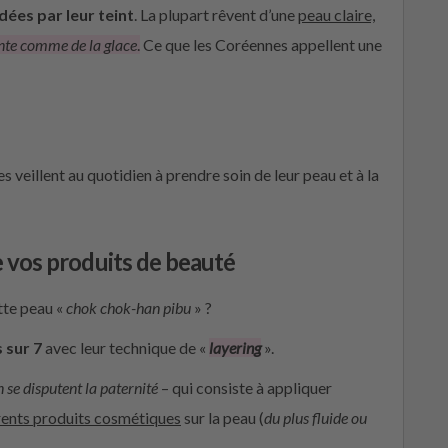
ées par leur teint
. La plupart rêvent d’une
peau claire,
nte comme de la glace
.
Ce que les Coréennes appellent une
s veillent au quotidien à prendre soin de leur peau et à la
vos produits de beauté
tte peau «
c
hok
chok
-han
pibu
» ?
s sur 7
avec leur technique de «
layering
».
 se disputent la paternité
– qui consiste à appliquer
rents produits cosmétiques
sur la peau (
du plus fluide ou