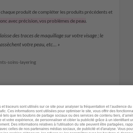
à chaque produit de compléter les produits précédents et
onc avec précision, vos problèmes de peau
.
laisse des traces de maquillage sur votre visage ; le
 assèchent votre peau, etc… »
poser votre
layering
, privilégiez des produits naturels,
s désirez
corriger
:
acné
,
sébum
(trop ou pas assez),
is 10), et s’effectue deux fois par jour. La version
u coucher.