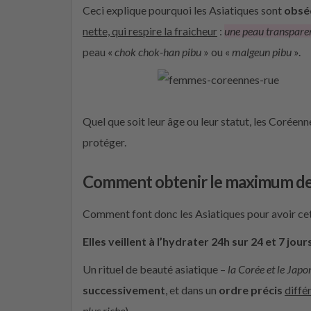
Ceci explique pourquoi les Asiatiques sont
obséd
nette, qui respire la fraicheur
:
une peau
transpare
peau «
chok
chok
-han
pibu
» ou «
malgeun
pibu
».
Quel que soit leur âge ou leur statut, les Coréenne
protéger.
Comment obtenir le maximum de 
Comment font donc les Asiatiques pour avoir ce
Elles veillent à l’hydrater 24h sur 24 et 7 jour
Un rituel de beauté asiatique –
l
a Corée et le Japon
successivement
, et dans un
ordre précis
diffé
plus riche
).