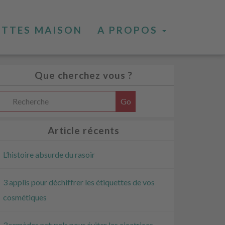
ETTES MAISON
A PROPOS
Que cherchez vous ?
Article récents
L’histoire absurde du rasoir
3 applis pour déchiffrer les étiquettes de vos
cosmétiques
3 remèdes naturels pour éviter les cicatrices