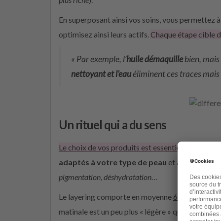
En superposant ainsi vos soins, vous permettez 
optimisez ainsi leurs actifs.
Chaque étape cible d
« Par exemple, l’
huile démaquille
bien, mais 
nettoyant et l’eau
éliminent ces traces mais
Un rituel qui a du sens
Le choix
de vos produits est
essentiel
. Pour com
adaptés à
votre
type de peau
et à ce que vou
pigmentation
,
déshydratation
…
Le layering comporte en moyenne
6 étapes
(parfo
matinale est un peu plus « légère » que le rituel d