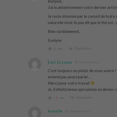
Bonjour,
J’ai lu attentivement votre dernier artic
Je reste étonnée par le conseil de boire 
naturelle n’ont ils pas dit que le thé est
Bien cordialement,
Evelyne
Répondre
0
Exit Eczema
10 années il y a
C’est toujours un plaisir de vous suivre 
entend pas assez parler…
Merci pour votre travail
Jo. Esthéticienne spécialisée en dermo-
Répondre
-1
Aurelie
10 années il y a