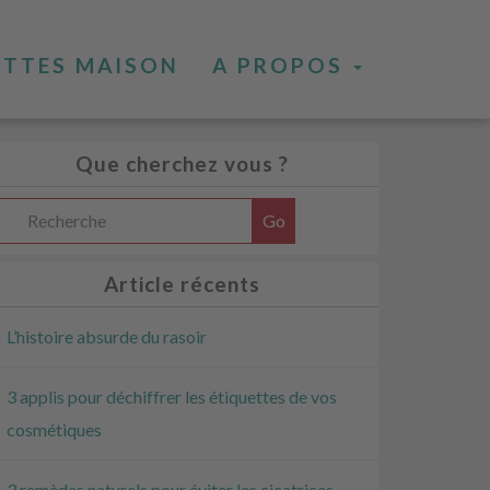
ETTES MAISON
A PROPOS
Que cherchez vous ?
Article récents
L’histoire absurde du rasoir
3 applis pour déchiffrer les étiquettes de vos
cosmétiques
3 remèdes naturels pour éviter les cicatrices