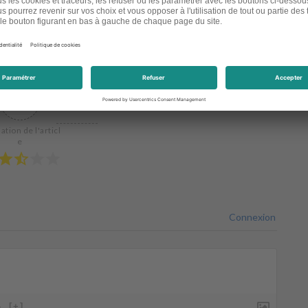
2.7
ation de l'articl
e
Connexion
}
[+]