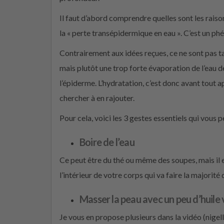
Il faut d’abord comprendre quelles sont les raiso
la « perte transépidermique en eau ». C’est un p
Contrairement aux idées reçues, ce ne sont pas ta
mais plutôt une trop forte évaporation de l’eau de 
l’épiderme. L’hydratation, c’est donc avant tout a
chercher à en rajouter.
Pour cela, voici les 3 gestes essentiels qui vous 
Boire de l’eau
Ce peut être du thé ou même des soupes, mais il es
l’intérieur de votre corps qui va faire la majorité d
Masser la peau avec un peu d’huile 
Je vous en propose plusieurs dans la vidéo (nigelle,