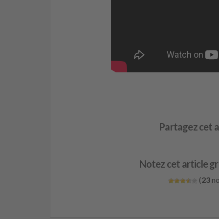
Partagez cet a
Notez cet article gr
(
23
no