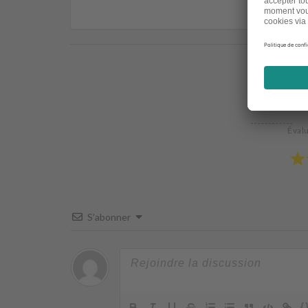
Évalu
S’abonner
{