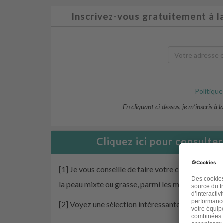
Inscrivez-vous gratuitement à l
Politique
En cliquant ci-dessus, je m’inscris à 
Cliquez ici pour consulte
[1] Je vous conseille de faire votre choix en évit
la peau mixte ou grasse, parmi les marques r
[2] Voyez une sélection intéressante
ici
.