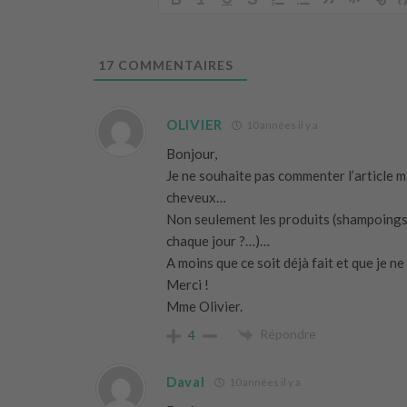
17
COMMENTAIRES
OLIVIER
10 années il y a
Bonjour,
Je ne souhaite pas commenter l’article ma
cheveux…
Non seulement les produits (shampoings,
chaque jour ?…)…
A moins que ce soit déjà fait et que je ne
Merci !
Mme Olivier.
Répondre
4
Daval
10 années il y a