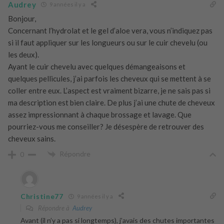
Audrey
9 années il y a
Bonjour,
Concernant l’hydrolat et le gel d’aloe vera, vous n’indiquez pas
si il faut appliquer sur les longueurs ou sur le cuir chevelu (ou
les deux).
Ayant le cuir chevelu avec quelques démangeaisons et
quelques pellicules, j’ai parfois les cheveux qui se mettent à se
coller entre eux. L’aspect est vraiment bizarre, je ne sais pas si
ma description est bien claire. De plus j’ai une chute de cheveux
assez impressionnant à chaque brossage et lavage. Que
pourriez-vous me conseiller? Je désespère de retrouver des
cheveux sains.
Répondre
0
Christine77
9 années il y a
Répondre à
Audrey
Avant (il n’y a pas si longtemps), j’avais des chutes importantes