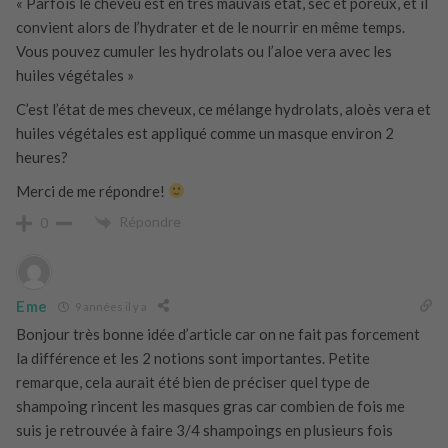
« Parfois le cheveu est en très mauvais état, sec et poreux, et il
convient alors de l’hydrater et de le nourrir en même temps.
Vous pouvez cumuler les hydrolats ou l’aloe vera avec les
huiles végétales »
C’est l’état de mes cheveux, ce mélange hydrolats, aloès vera et
huiles végétales est appliqué comme un masque environ 2
heures?
Merci de me répondre!
Répondre
0
Eme
9 années il y a
Bonjour très bonne idée d’article car on ne fait pas forcement
la différence et les 2 notions sont importantes. Petite
remarque, cela aurait été bien de préciser quel type de
shampoing rincent les masques gras car combien de fois me
suis je retrouvée à faire 3/4 shampoings en plusieurs fois