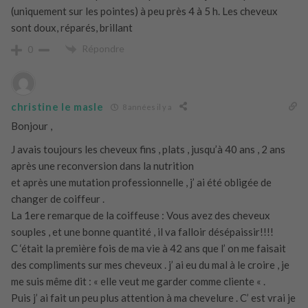
(uniquement sur les pointes) à peu près 4 à 5 h. Les cheveux
sont doux, réparés, brillant
Répondre
0
christine le masle
8 années il y a
Bonjour ,
J avais toujours les cheveux fins , plats , jusqu’à 40 ans , 2 ans
après une reconversion dans la nutrition
et après une mutation professionnelle , j’ ai été obligée de
changer de coiffeur .
La 1ere remarque de la coiffeuse : Vous avez des cheveux
souples , et une bonne quantité , il va falloir désépaissir!!!!
C ‘était la première fois de ma vie à 42 ans que l’ on me faisait
des compliments sur mes cheveux . j’ ai eu du mal à le croire , je
me suis même dit : « elle veut me garder comme cliente « .
Puis j’ ai fait un peu plus attention à ma chevelure . C’ est vrai je