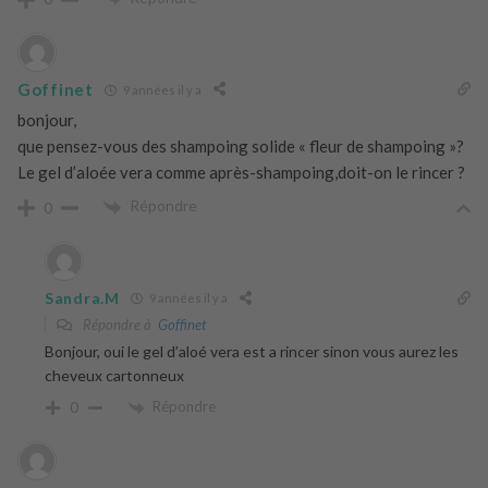
Goffinet
9 années il y a
bonjour,
que pensez-vous des shampoing solide « fleur de shampoing »?
Le gel d’aloée vera comme après-shampoing,doit-on le rincer ?
Répondre
0
Sandra.M
9 années il y a
Répondre à
Goffinet
Bonjour, oui le gel d’aloé vera est a rincer sinon vous aurez les
cheveux cartonneux
Répondre
0