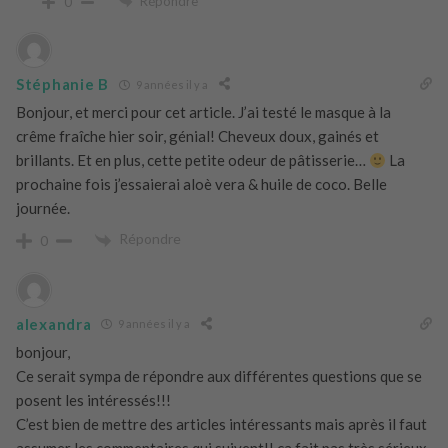
Répondre
0
Stéphanie B
9 années il y a
Bonjour, et merci pour cet article. J’ai testé le masque à la
crême fraîche hier soir, génial! Cheveux doux, gainés et
brillants. Et en plus, cette petite odeur de pâtisserie…
La
prochaine fois j’essaierai aloè vera & huile de coco. Belle
journée.
Répondre
0
alexandra
9 années il y a
bonjour,
Ce serait sympa de répondre aux différentes questions que se
posent les intéressés!!!
C’est bien de mettre des articles intéressants mais après il faut
assumer les commentaires qui suivent!! ça fait pas très sérieux