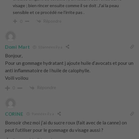
visage ; bien rincer ensuite comme il se doit .J’ai la peau
sensible et ce procédé ne l’irrite pas .
Répondre
0
Domi Mart
10 années il y a
Bonjour,
Pour un gommage hydratant j ajoute huile d’avocats et pour un
anti inflammatoire de l huile de calophylle.
Voili voilou
Répondre
0
CORINE
9 années il y a
Bonsoir chez moi j’ai du sucre roux (fait avec de la canne) on
peut l’utiliser pour le gommage du visage aussi ?