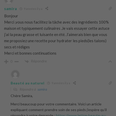
samira
9 années il y a
Bonjour
Merci ,vous nous facilitez la tâche avec des ingrédients 100%
maison et typiquement culinaires .Je vais essayer cette astuce
j’ai la peau grasse et luisante en été. J’aimerais bien que vous
me proposiez une recette pour hydrater les pieds(les talons)
secs et rédiges
Merci et bonnes continuations
Répondre
0
Beauté au naturel
9 années il y a
Répondre à
samira
Chère Samira,
Merci beaucoup pour votre commentaire. Voici un article
expliquant comment prendre soin de ses pieds j’espère qu’il
répondra à votre demande :
https://www.lettre-beaute-au-