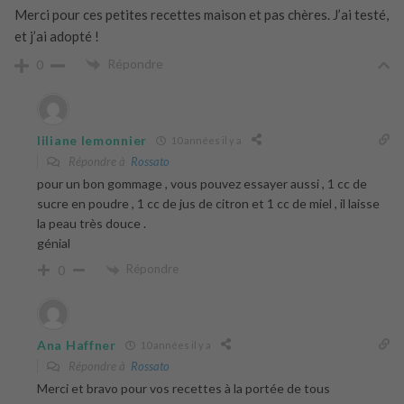
Merci pour ces petites recettes maison et pas chères. J’ai testé,
et j’ai adopté !
Répondre
0
liliane lemonnier
10 années il y a
Répondre à
Rossato
pour un bon gommage , vous pouvez essayer aussi , 1 cc de
sucre en poudre , 1 cc de jus de citron et 1 cc de miel , il laisse
la peau très douce .
génial
Répondre
0
Ana Haffner
10 années il y a
Répondre à
Rossato
Merci et bravo pour vos recettes à la portée de tous