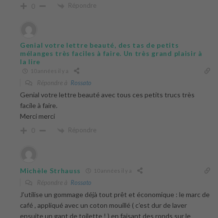
Répondre
0
Genial votre lettre beauté, des tas de petits
mélanges très faciles à faire. Un très grand plaisir à
la lire
10 années il y a
Répondre à
Rossato
Genial votre lettre beauté avec tous ces petits trucs très
facile à faire.
Merci merci
Répondre
0
Michèle Strhauss
10 années il y a
Répondre à
Rossato
J’utilise un gommage déjà tout prêt et économique : le marc de
café , appliqué avec un coton mouillé ( c’est dur de laver
ensuite un gant de toilette ! ) en faisant des ronds sur le