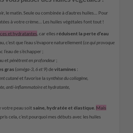
ir, le matin. Seule ou combinée à d’autres huiles… Pour
tées à votre crème… Les huiles végétales font tout !
ices et hydratantes
, car elles
réduisent la perte d’eau
u, c’est que l’eau s’évapore naturellement (
ce qui provoque
c l’eau de s’échapper ;
au et
pénètrent en profondeur
;
es gras
(
oméga-3, 6 et 9
) de
vitamines
:
nt cutané
et favorise la s
ynthèse du collagène,
te, anti-inflammatoire et hydratante,
 votre peau soit
saine, hydratée et élastique
.
Mais
pris cela, c’est pourquoi mes débuts avec les huiles