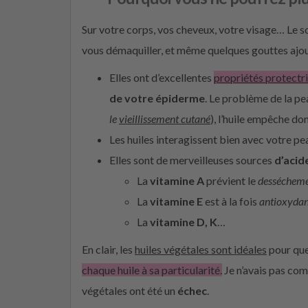
Sur votre corps, vos cheveux, votre visage… Le so
vous démaquiller, et même quelques gouttes ajou
Elles ont d’excellentes
propriétés protectr
de votre épiderme
. Le problème de la pea
le
vieillissement cutané
), l’huile empêche don
Les huiles interagissent bien avec votre pe
Elles sont de merveilleuses sources
d’acid
La
vitamine A
prévient le
dessécheme
La
vitamine E
est à la fois
antioxydan
La
vitamine D, K
…
En clair, les
huiles végétales sont idéales
pour que
chaque huile à sa particularité.
Je n’avais pas com
végétales ont été un
échec
.