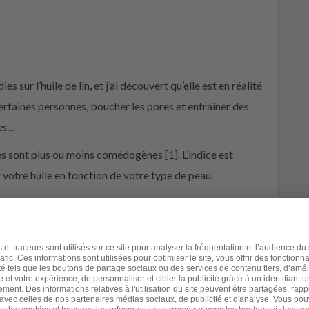
s sur l’huile de lin, et j’ai découvert qu’elle est en réalité
 certaines personnes, boucher les pores et entraîner des
es
…
les sont plus ou moins comédogènes [1]. L’indice est
 votre huile en fonction de votre type de peau.
s de points noirs, j’avais fait le mauvais choix en optant
u comment déterminer vos attentes
lus
mettre n’importe quoi
sur mon visage.