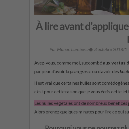
À lire avant d’applique
Par Manon Lambesc
/
3 octobre 2018
/
Avez-vous, comme moi, succombé
aux vertus d
par peur d’avoir la
peau grasse
ou d’avoir des
bout
Il est vrai que certaines huiles sont comédogènes 
c’est pour cette raison que je vous écris cette lett
Les huiles végétales ont de nombreux bénéfices 
Alors prenez quelques minutes pour lire ce qui s
Pourquoi vous ne pourrez plus