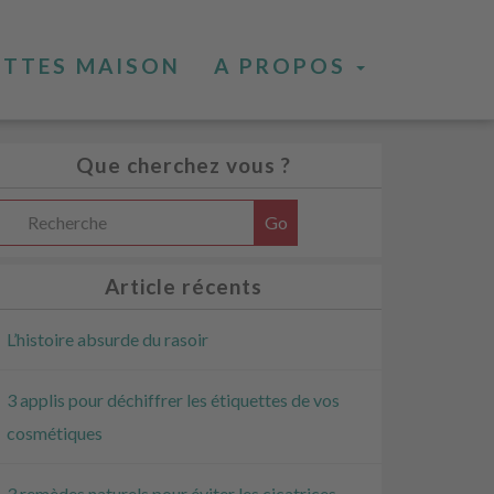
ETTES MAISON
A PROPOS
Que cherchez vous ?
Article récents
L’histoire absurde du rasoir
3 applis pour déchiffrer les étiquettes de vos
cosmétiques
3 remèdes naturels pour éviter les cicatrices