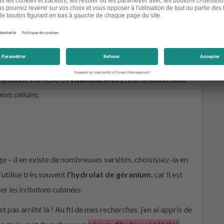
ptée à ma peau
mixte
(
lisez
cet article
pour déterminer
ile d’amande
, elle me convient parfaitement. Sa texture un
 d’amande est riche en
vitamine A et E
, elle
améliore donc
mes cellules
.
e – il en existe de nombreuses variétés, choisissez-la en
’utilise très souvent
l’hydrolat de géranium
, car il est
er les irritations cutanées
.
pas arrêté là ! Au fil de mes recherches, j’en ai appris de