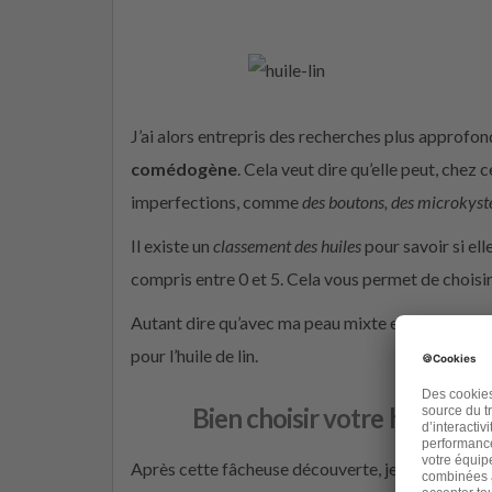
J’ai alors entrepris des recherches plus approfondie
comédogène
. Cela veut dire qu’elle peut, chez
imperfections, comme
des boutons, des microkyst
Il existe un
classement des huiles
pour savoir si el
compris entre 0 et 5. Cela vous permet de choisir
Autant dire qu’avec ma peau mixte et des problème
pour l’huile de lin.
Bien choisir votre huile o
Après cette fâcheuse découverte, je ne voulais p