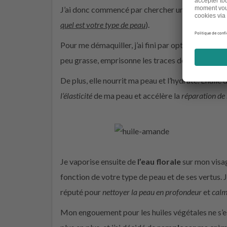
J’ai donc commencé par chercher une
huile ada
quel est
votre type de peau
).
Pour me démaquiller, j’ai fini par opter pour
l’hu
peu grasse, emprisonne les traces de maquillage.
De plus, elle nourrit ma peau et l’hydrate. L’huile
l’élasticité
de ma peau et accélère la
réparation de 
Je vaporise ensuite de
l’eau florale
sur mon visag
fonction de votre type de peau et de ses vertus. J
réputé pour
nettoyer la peau en profondeur
et
calm
Mon engouement pour les huiles végétales ne s’est 