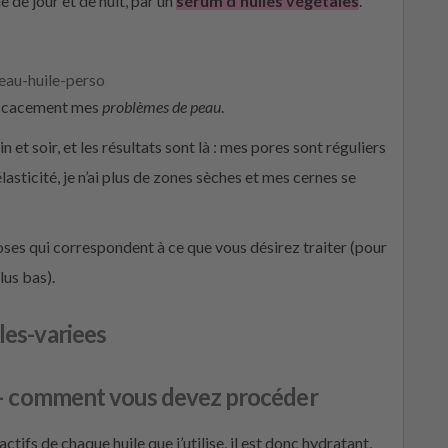
de jour et de nuit, par un
sérum d’huiles végétales
.
efficacement mes
problèmes de peau
.
n et soir, et les résultats sont là : mes pores sont réguliers
lasticité, je n’ai plus de zones sèches et mes cernes se
doses qui correspondent à ce que vous désirez traiter (pour
lus bas).
 – comment vous devez procéder
ifs de chaque huile que j’utilise, il est donc hydratant,