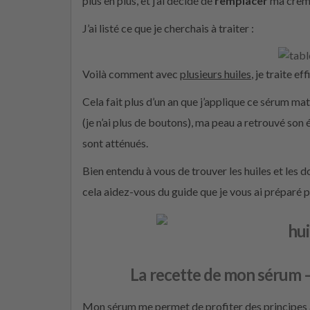
plus en plus, et j’ai décidé de
remplacer
ma crème 
J’ai listé ce que je cherchais à traiter :
Voilà comment avec
plusieurs huiles
, je traite 
Cela fait plus d’un an que j’applique ce sérum mati
(je n’ai plus de boutons), ma peau a retrouvé son é
sont atténués.
Bien entendu à vous de trouver les huiles et les 
cela aidez-vous du guide que je vous ai préparé p
La recette de mon sérum
Mon sérum me permet de profiter des principes act