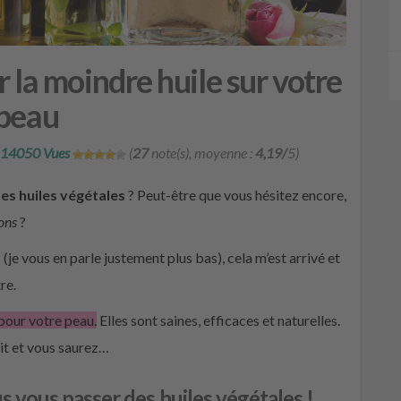
r la moindre huile sur votre
peau
14050 Vues
(
27
note(s), moyenne :
4,19/
5)
es huiles végétales
? Peut-être que vous hésitez encore,
ons
?
(je vous en parle justement plus bas), cela m’est arrivé et
re.
pour votre peau.
Elles sont saines, efficaces et naturelles.
uit et vous saurez…
 vous passer des huiles végétales !