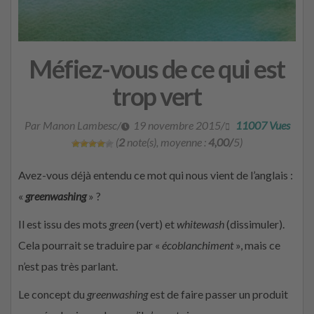
Méfiez-vous de ce qui est
trop vert
Par Manon Lambesc
/
19 novembre 2015
/
11007 Vues
(
2
note(s), moyenne :
4,00/
5)
Avez-vous déjà entendu ce mot qui nous vient de l’anglais :
«
greenwashing
» ?
Il est issu des mots
green
(vert) et
whitewash
(dissimuler).
Cela pourrait se traduire par «
écoblanchiment
», mais ce
n’est pas très parlant.
Le concept du
greenwashing
est de faire passer un produit