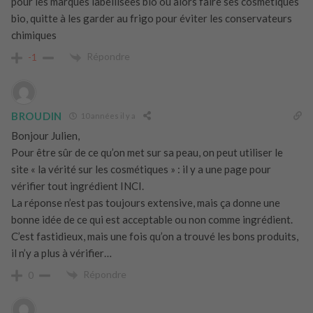
pour les marques labellisées bio ou alors faire ses cosmétiques
bio, quitte à les garder au frigo pour éviter les conservateurs
chimiques
Répondre
-1
BROUDIN
10 années il y a
Bonjour Julien,
Pour être sûr de ce qu’on met sur sa peau, on peut utiliser le
site « la vérité sur les cosmétiques » : il y a une page pour
vérifier tout ingrédient INCI.
La réponse n’est pas toujours extensive, mais ça donne une
bonne idée de ce qui est acceptable ou non comme ingrédient.
C’est fastidieux, mais une fois qu’on a trouvé les bons produits,
il n’y a plus à vérifier…
Répondre
0