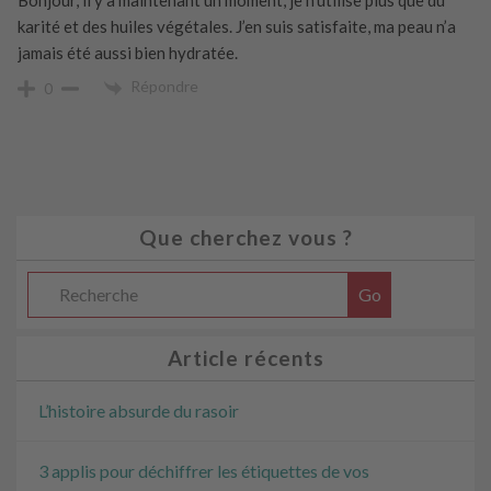
Bonjour, il y a maintenant un moment, je n’utilise plus que du
karité et des huiles végétales. J’en suis satisfaite, ma peau n’a
jamais été aussi bien hydratée.
Répondre
0
Que cherchez vous ?
Article récents
L’histoire absurde du rasoir
3 applis pour déchiffrer les étiquettes de vos