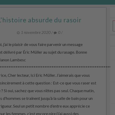
L’histoire absurde du rasoir
1 novembre 2020
/
0
/
, j’ai le plaisir de vous faire parvenir un message
t délivré par Éric Müller au sujet du rasage. Bonne
 Manon Lambesc
****************************************************************
ice, Cher lecteur, Ici Eric Müller. J’aimerais que vous
sincèrement à cette question : Est-ce que vous raser est
 ? Si oui, sachez que vous n’êtes pas seul. Chaque matin,
ns d’hommes se traînent jusqu’à la salle de bain pour un
rigueur. Seul un petit nombre d’entre eux apprécie ce
pour les femmes, c’est encore pire (j’ai aussi des