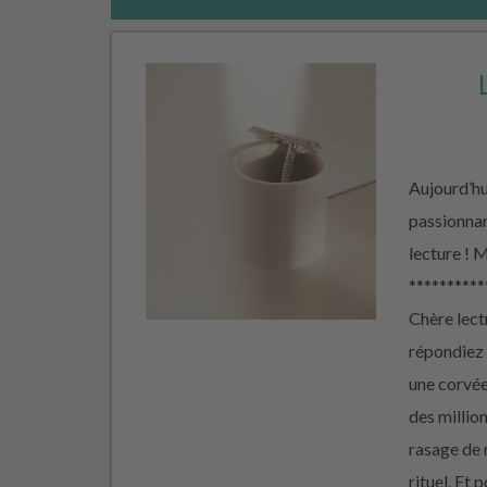
Aujourd’hui
passionnan
lecture !
**********
Chère lectr
répondiez 
une corvée
des millio
rasage de 
rituel. Et 