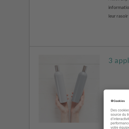
informati
leur rasoir
3 appl
Aujourd’hui
les étique
cosmétique
et c’est s