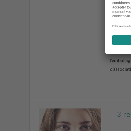
controvers
l’environn
silicones,
biocides… 
peut être d
noms barba
l’emballag
d’associat
3 re