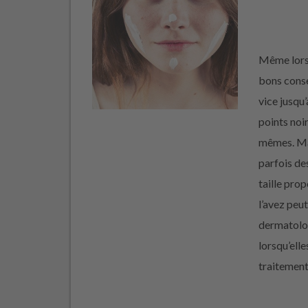
Même lorsq
bons consei
vice jusqu’
points noi
mêmes. Ma
parfois de
taille pro
l’avez peu
dermatolog
lorsqu’ell
traitement