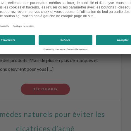
ées qui pourraient être néfastes pour la santé et
ement : huiles minérales, dérivés pétrochimiques,
 polymères, matières éthoxylées, conservateurs,
La liste des ingrédients controversées est longue et il
ifficile de s’y retrouver. Pour couronner le tout, leurs
res sont dissimulés en caractères minuscules sur
e des produits. Mais de plus en plus de marques et
ions oeuvrent pour vous […]
DÉCOUVRIR
mèdes naturels pour éviter les
cicatrices d’acné