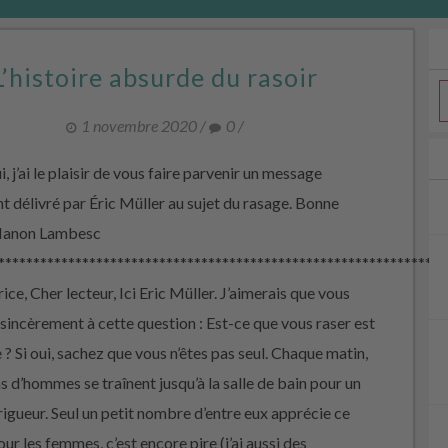
L’histoire absurde du rasoir
1 novembre 2020
/
0
/
, j’ai le plaisir de vous faire parvenir un message
t délivré par Éric Müller au sujet du rasage. Bonne
 Manon Lambesc
****************************************************************
ice, Cher lecteur, Ici Eric Müller. J’aimerais que vous
sincèrement à cette question : Est-ce que vous raser est
 ? Si oui, sachez que vous n’êtes pas seul. Chaque matin,
ns d’hommes se traînent jusqu’à la salle de bain pour un
rigueur. Seul un petit nombre d’entre eux apprécie ce
pour les femmes, c’est encore pire (j’ai aussi des