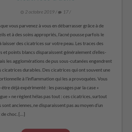
2 octobre 2019
/
17
/
ue vous parvenez à vous en débarrasser grâce à de
ls et à des soins appropriés, l’acné pousse parfois le
à laisser des cicatrices sur votre peau. Les traces des
rs et points blancs disparaissent généralement d’elles-
is les agglomérations de pus sous-cutanées engendrent
s cicatrices durables. Des cicatrices qui ont souvent une
portionnelle à l’inflammation qui les a provoquées. Vous
t-être déjà expérimenté : les passages par la case «
ue » ne règlent hélas pas tout : ces cicatrices, surtout
es sont anciennes, ne disparaissent pas au moyen d’un
 de choc. […]