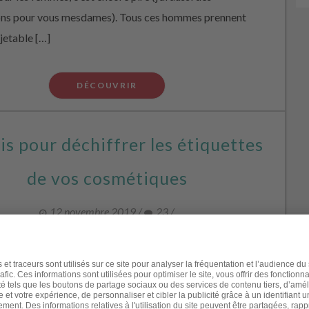
ons pour vous mesdames). Tous ces hommes prennent
 jetable […]
DÉCOUVRIR
is pour déchiffrer les étiquettes
de vos cosmétiques
12 novembre 2019
/
23
/
, vous n’avez plus le choix : vous devez apprendre à lire
ttes des produits de beauté ! Vous savez que certains
s contiennent de potentiels perturbateurs endocriniens
ans compter la présence d’autres substances