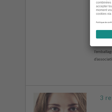
controvers
l’environn
silicones,
biocides… 
peut être d
noms barba
l’emballag
d’associat
3 re