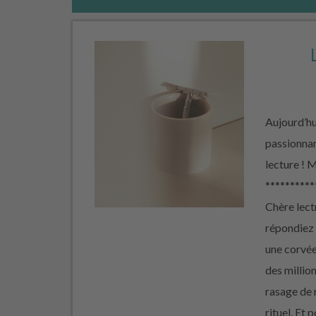
Aujourd’hui
passionnan
lecture !
**********
Chère lectr
répondiez 
une corvée
des millio
rasage de 
rituel. Et 