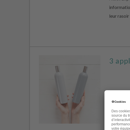
informati
leur rasoir
3 appl
Aujourd’hui
les étique
cosmétique
et c’est s