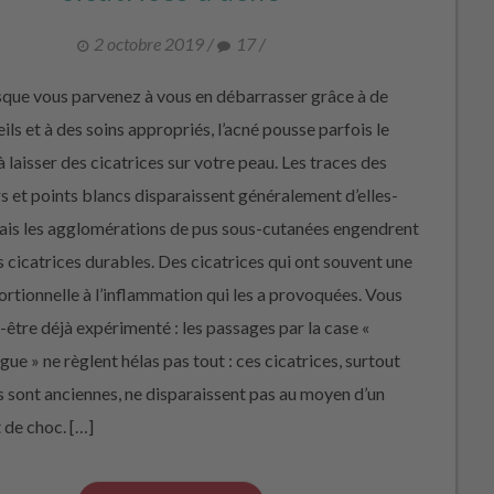
2 octobre 2019
/
17
/
ue vous parvenez à vous en débarrasser grâce à de
ls et à des soins appropriés, l’acné pousse parfois le
à laisser des cicatrices sur votre peau. Les traces des
rs et points blancs disparaissent généralement d’elles-
is les agglomérations de pus sous-cutanées engendrent
s cicatrices durables. Des cicatrices qui ont souvent une
portionnelle à l’inflammation qui les a provoquées. Vous
t-être déjà expérimenté : les passages par la case «
ue » ne règlent hélas pas tout : ces cicatrices, surtout
es sont anciennes, ne disparaissent pas au moyen d’un
 de choc. […]