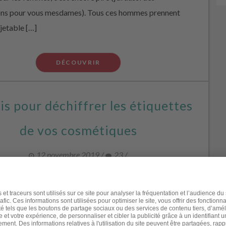
ons pour vous mesdames). Tous ces hommes prennent
 jetable […]
DÉCOUVRIR
is pour déchiffrer les étiquettes
de vos cosmétiques
12 novembre 2019
/
23
/
, vous n’avez plus le choix : vous devez apprendre à lire
ttes des produits de beauté ! Vous savez que certains
s contiennent de potentiels perturbateurs endocriniens
ans compter la présence d’autres substances