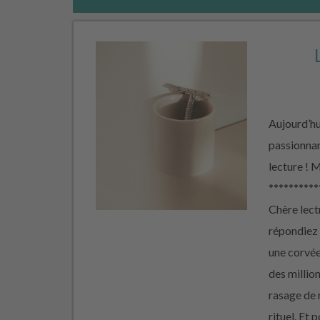
Aujourd’hui
passionnan
lecture !
**********
Chère lectr
répondiez 
une corvée
des millio
rasage de 
rituel. Et 