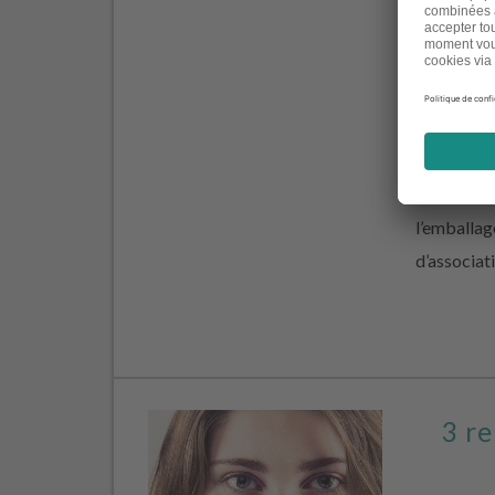
controvers
l’environn
silicones,
biocides… 
peut être d
noms barba
l’emballag
d’associat
3 re