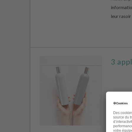
informati
leur rasoir
3 appl
Aujourd’hui
les étique
cosmétique
et c’est s