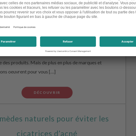
ées qui pourraient être néfastes pour la santé et
ement : huiles minérales, dérivés pétrochimiques,
 polymères, matières éthoxylées, conservateurs,
La liste des ingrédients controversées est longue et il
ifficile de s’y retrouver. Pour couronner le tout, leurs
res sont dissimulés en caractères minuscules sur
e des produits. Mais de plus en plus de marques et
ions oeuvrent pour vous […]
DÉCOUVRIR
mèdes naturels pour éviter les
cicatrices d’acné