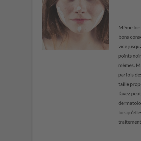
Même lorsq
bons consei
vice jusqu’
points noi
mêmes. Ma
parfois de
taille pro
l’avez peu
dermatolog
lorsqu’ell
traitement