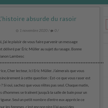
L’histoire absurde du rasoir
1 novembre 2020
/
0
/
, j’ai le plaisir de vous faire parvenir un message
t délivré par Éric Müller au sujet du rasage. Bonne
 Manon Lambesc
****************************************************************
ice, Cher lecteur, Ici Eric Müller. J’aimerais que vous
sincèrement à cette question : Est-ce que vous raser est
 ? Si oui, sachez que vous n’êtes pas seul. Chaque matin,
ns d’hommes se traînent jusqu’à la salle de bain pour un
rigueur. Seul un petit nombre d’entre eux apprécie ce
pour les femmes, c’est encore pire (j’ai aussi des